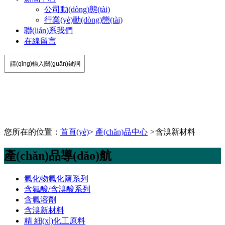
公司動(dòng)態(tài)
行業(yè)動(dòng)態(tài)
聯(lián)系我們
在線留言
您所在的位置：
首頁(yè)
>
產(chǎn)品中心
>
含溴新材料
產(chǎn)品導(dǎo)航
氟化物氟化鹽系列
含氟酸/含溴酸系列
含氟溶劑
含溴新材料
精 細(xì)化工原料