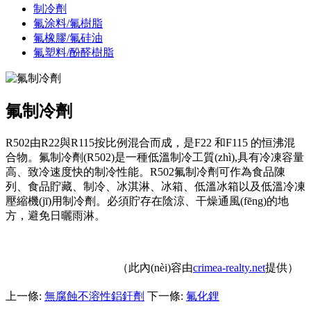
制冷劑
氟涂料/氟樹脂
氟橡膠/氟硅油
氟塑料/酚醛樹脂
氟制冷劑
R502由R22與R115按比例混合而成，是F22 和F115 的恒沸混
合物。氟制冷劑(R502)是一種低溫制冷工質(zhì),具有冷凍容量
高、致冷速度快的制冷性能。R502氟制冷劑可作為食品陳
列、食品貯藏、制冷、冰淇淋、冰箱、低溫冰箱以及低溫冷凍
壓縮機(jī)用制冷劑。必須貯存在陰涼、干燥通風(fēng)的地
方，避免日曬雨淋。
（此內(nèi)容由
crimea-realty.net
提供）
上一條:
無腐蝕不溶性鋁釬劑
下一條:
氟化鋰